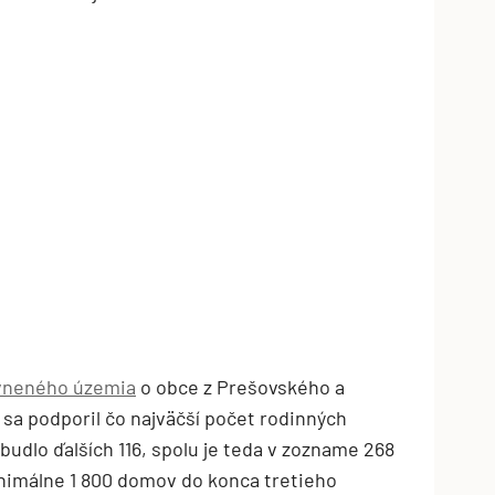
ávneného územia
o obce z Prešovského a
sa podporil čo najväčší počet rodinných
udlo ďalších 116, spolu je teda v zozname 268
inimálne 1 800 domov do konca tretieho