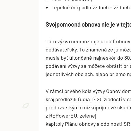
Tepelné čerpadlo vzduch – vzduch
Svojpomocná obnova nie je v tej
Táto výzva neumožňuje urobiť obnov
dodávateľsky. To znamená že ju môžu 
musia byť ukončené najneskôr do 30
podávaní výzvy sa môžete obrátiť pr
jednotlivých obciach, alebo priamo n
V rámci prvého kola výzvy Obnov dom
kraj predložili ľudia 1 420 žiadostí v 
predovšetkým o nízkopríjmové skupi
z REPowerEU, zelenej
kapitoly Plánu obnovy a odolnosti S