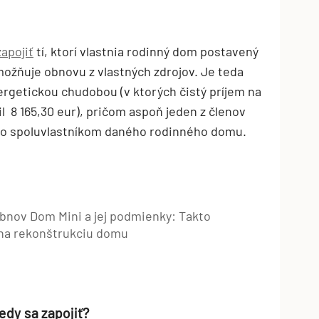
apojiť
tí, ktorí vlastnia rodinný dom postavený
možňuje obnovu z vlastných zdrojov. Je teda
getickou chudobou (v ktorých čistý príjem na
l 8 165,30 eur), pričom aspoň jeden z členov
bo spoluvlastníkom daného rodinného domu.
bnov Dom Mini a jej podmienky: Takto
r na rekonštrukciu domu
edy sa zapojiť?