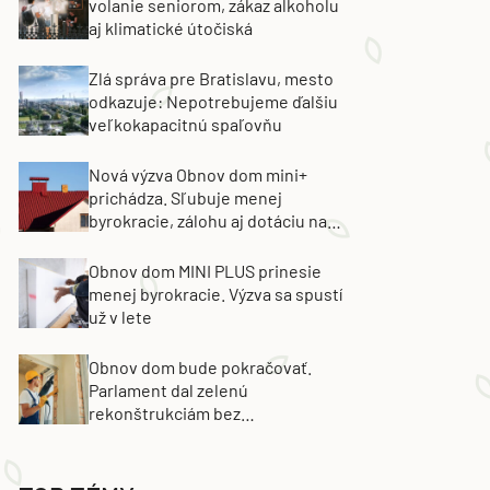
volanie seniorom, zákaz alkoholu
aj klimatické útočiská
Zlá správa pre Bratislavu, mesto
odkazuje: Nepotrebujeme ďalšiu
veľkokapacitnú spaľovňu
Nová výzva Obnov dom mini+
prichádza. Sľubuje menej
byrokracie, zálohu aj dotáciu na
výmenu strechy
Obnov dom MINI PLUS prinesie
menej byrokracie. Výzva sa spustí
už v lete
Obnov dom bude pokračovať.
Parlament dal zelenú
rekonštrukciám bez
energetických certifikátov