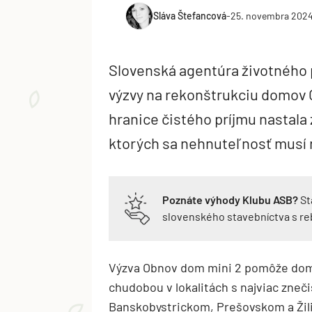
Sláva Štefancová
-
25. novembra 202
Slovenská agentúra životného p
výzvy na rekonštrukciu domov 
hranice čistého príjmu nastala
ktorých sa nehnuteľnosť musí 
Poznáte výhody Klubu ASB?
St
slovenského stavebníctva s r
Výzva Obnov dom mini 2 pomôže do
chudobou v lokalitách s najviac zne
Banskobystrickom, Prešovskom a Žili