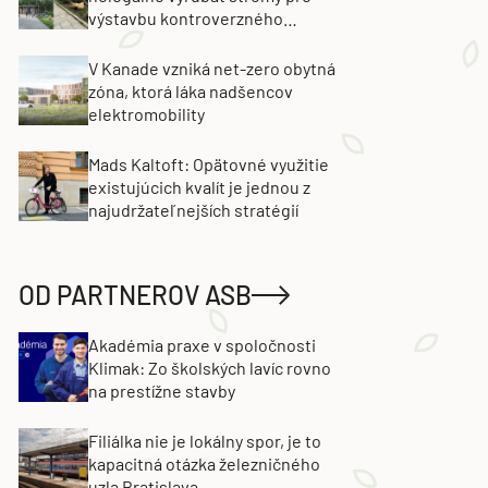
výstavbu kontroverzného
projektu. Developer obvinenie
popiera
V Kanade vzniká net-zero obytná
zóna, ktorá láka nadšencov
elektromobility
Mads Kaltoft: Opätovné využitie
existujúcich kvalít je jednou z
najudržateľnejších stratégií
OD PARTNEROV ASB
Akadémia praxe v spoločnosti
Klimak: Zo školských lavíc rovno
na prestížne stavby
Filiálka nie je lokálny spor, je to
kapacitná otázka železničného
uzla Bratislava