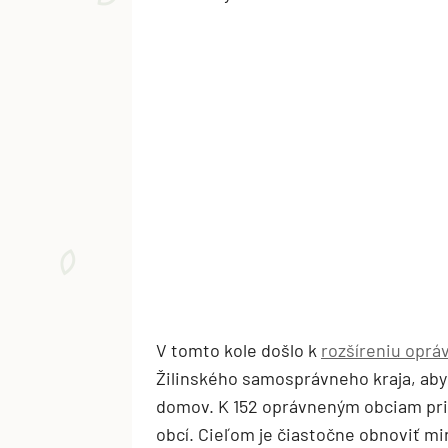
V tomto kole došlo k
rozšíreniu opr
Žilinského samosprávneho kraja, aby 
domov. K 152 oprávneným obciam prib
obcí. Cieľom je čiastočne obnoviť m