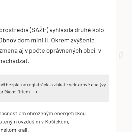
4
rostredia (SAŽP) vyhlásila druhé kolo
Obnov dom mini II. Okrem zvýšenia
 zmena aj v počte oprávnených obcí, v
nachádzať.
ačí bezplatná registrácia a získate sektorové analýzy
ebríčkami firiem ⟶
mácnostiam ohrozeným energetickou
čisteným ovzduším v Košickom,
nskom kraji.