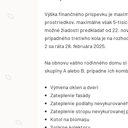
Výška finančného príspevku je maximá
prostriedkov, maximálne však 5-tisíc
možné žiadosti predkladať od 22. no
prípadného tretieho kola je na rozh
2 sa ráta 28. februára 2025.
Na obnovu vášho rodinného domu si 
skupiny A alebo B, prípadne ich komb
Výmena okien a dverí
Zateplenie fasády
Zateplenie podlahy nevykurovanéh
Zateplenie stropu nevykurovanej p
Kotol na biomasu
Solárne kolektory