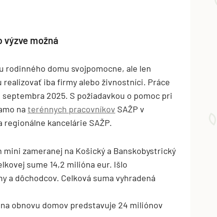
to výzve možná
u rodinného domu svojpomocne, ale len
realizovať iba firmy alebo živnostníci. Práce
. septembra 2025. S požiadavkou o pomoc pri
iamo na
terénnych pracovníkov
SAŽP v
a regionálne kancelárie SAŽP.
 mini zameranej na Košický a Banskobystrický
celkovej sume 14,2 milióna eur. Išlo
ny a dôchodcov. Celková suma vyhradená
R na obnovu domov predstavuje 24 miliónov