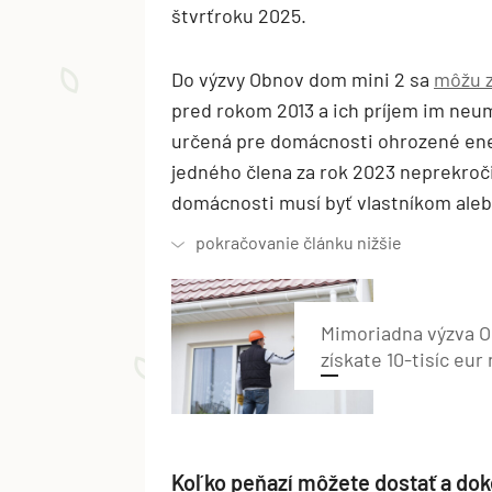
štvrťroku 2025.
Do výzvy Obnov dom mini 2 sa
môžu z
pred rokom 2013 a ich príjem im neu
určená pre domácnosti ohrozené ener
jedného člena za rok 2023 neprekroči
domácnosti musí byť vlastníkom ale
Mimoriadna výzva O
získate 10-tisíc eu
Koľko peňazí môžete dostať a dok