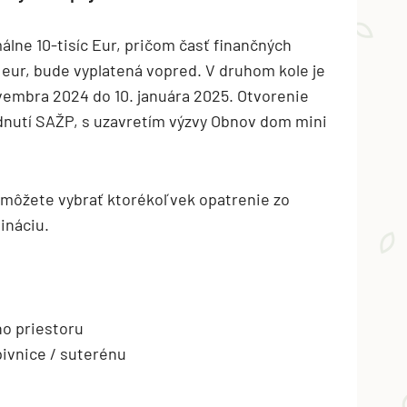
lne 10-tisíc Eur, pričom časť finančných
 eur, bude vyplatená vopred. V druhom kole je
vembra 2024 do 10. januára 2025. Otvorenie
odnutí SAŽP, s uzavretím výzvy Obnov dom mini
môžete vybrať ktorékoľvek opatrenie zo
ináciu.
o priestoru
ivnice / suterénu