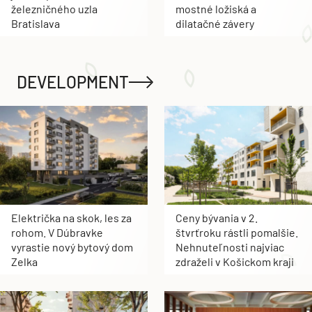
železničného uzla
mostné ložiská a
Bratislava
dilatačné závery
DEVELOPMENT
Električka na skok, les za
Ceny bývania v 2.
rohom. V Dúbravke
štvrťroku rástli pomalšie.
vyrastie nový bytový dom
Nehnuteľnosti najviac
Zelka
zdraželi v Košickom kraji