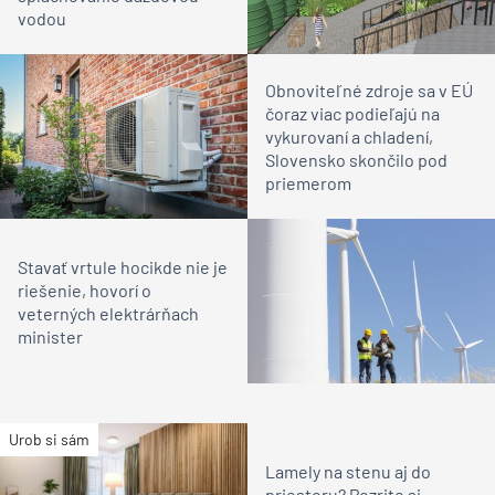
vodou
Obnoviteľné zdroje sa v EÚ
čoraz viac podieľajú na
vykurovaní a chladení,
Slovensko skončilo pod
priemerom
Stavať vrtule hocikde nie je
riešenie, hovorí o
veterných elektrárňach
minister
Urob si sám
Lamely na stenu aj do
priestoru? Pozrite si