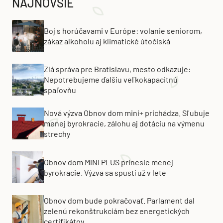
NAJNOVŠIE
Boj s horúčavami v Európe: volanie seniorom,
zákaz alkoholu aj klimatické útočiská
Zlá správa pre Bratislavu, mesto odkazuje:
Nepotrebujeme ďalšiu veľkokapacitnú
spaľovňu
Nová výzva Obnov dom mini+ prichádza. Sľubuje
menej byrokracie, zálohu aj dotáciu na výmenu
strechy
Obnov dom MINI PLUS prinesie menej
byrokracie. Výzva sa spustí už v lete
Obnov dom bude pokračovať. Parlament dal
zelenú rekonštrukciám bez energetických
certifikátov