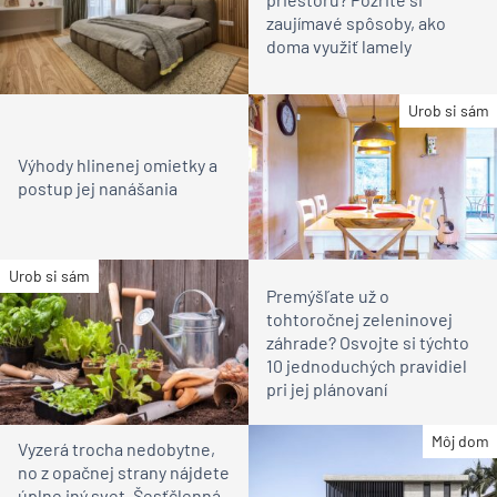
zaujímavé spôsoby, ako
doma využiť lamely
Urob si sám
Výhody hlinenej omietky a
postup jej nanášania
Urob si sám
Premýšľate už o
tohtoročnej zeleninovej
záhrade? Osvojte si týchto
10 jednoduchých pravidiel
pri jej plánovaní
Môj dom
Vyzerá trocha nedobytne,
no z opačnej strany nájdete
úplne iný svet. Šesťčlenná