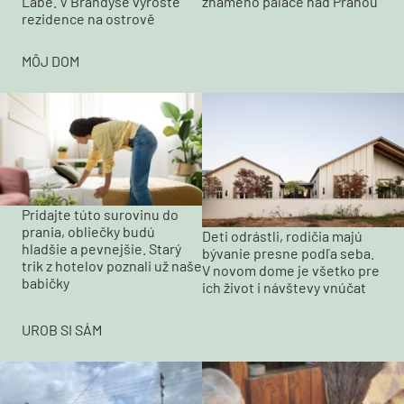
Labe. V Brandýse vyroste
známého paláce nad Prahou
rezidence na ostrově
MÔJ DOM
Pridajte túto surovinu do
prania, obliečky budú
Deti odrástli, rodičia majú
hladšie a pevnejšie. Starý
bývanie presne podľa seba.
trik z hotelov poznali už naše
V novom dome je všetko pre
babičky
ich život i návštevy vnúčat
UROB SI SÁM