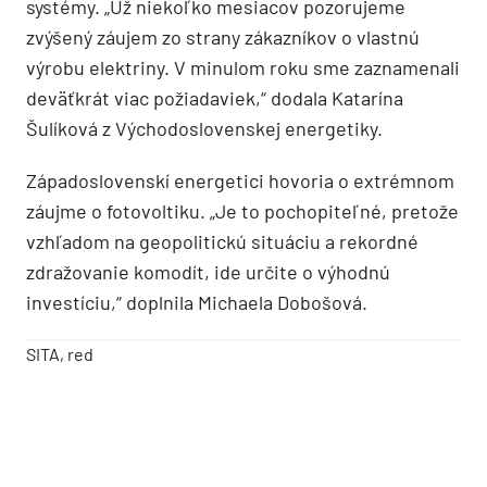
systémy. „Už niekoľko mesiacov pozorujeme
zvýšený záujem zo strany zákazníkov o vlastnú
výrobu elektriny. V minulom roku sme zaznamenali
deväťkrát viac požiadaviek,“ dodala Katarína
Šulíková z Východoslovenskej energetiky.
Západoslovenskí energetici hovoria o extrémnom
záujme o fotovoltiku. „Je to pochopiteľné, pretože
vzhľadom na geopolitickú situáciu a rekordné
zdražovanie komodít, ide určite o výhodnú
investíciu,“ doplnila Michaela Dobošová.
SITA, red