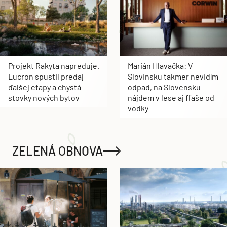
Projekt Rakyta napreduje.
Marián Hlavačka: V
Lucron spustil predaj
Slovinsku takmer nevidím
ďalšej etapy a chystá
odpad, na Slovensku
stovky nových bytov
nájdem v lese aj fľaše od
vodky
ZELENÁ OBNOVA