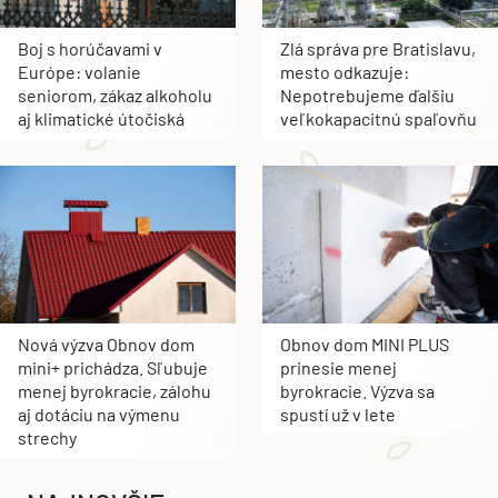
Boj s horúčavami v
Zlá správa pre Bratislavu,
Európe: volanie
mesto odkazuje:
seniorom, zákaz alkoholu
Nepotrebujeme ďalšiu
aj klimatické útočiská
veľkokapacitnú spaľovňu
Nová výzva Obnov dom
Obnov dom MINI PLUS
mini+ prichádza. Sľubuje
prinesie menej
menej byrokracie, zálohu
byrokracie. Výzva sa
aj dotáciu na výmenu
spustí už v lete
strechy