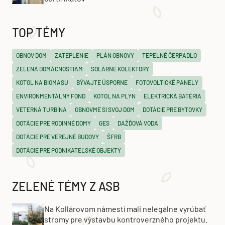
TOP TÉMY
OBNOV DOM
ZATEPLENIE
PLÁN OBNOVY
TEPELNÉ ČERPADLO
ZELENÁ DOMÁCNOSTIAM
SOLÁRNE KOLEKTORY
KOTOL NA BIOMASU
BÝVAJTE ÚSPORNE
FOTOVOLTICKÉ PANELY
ENVIRONMENTÁLNY FOND
KOTOL NA PLYN
ELEKTRICKÁ BATÉRIA
VETERNÁ TURBÍNA
OBNOVME SI SVOJ DOM
DOTÁCIE PRE BYTOVKY
DOTÁCIE PRE RODINNÉ DOMY
GES
DAŽĎOVÁ VODA
DOTÁCIE PRE VEREJNÉ BUDOVY
ŠFRB
DOTÁCIE PRE PODNIKATEĽSKÉ OBJEKTY
ZELENÉ TÉMY Z ASB
Na Kollárovom námestí mali nelegálne vyrúbať
stromy pre výstavbu kontroverzného projektu.