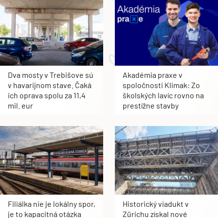
Dva mosty v Trebišove sú
Akadémia praxe v
v havarijnom stave. Čaká
spoločnosti Klimak: Zo
ich oprava spolu za 11,4
školských lavíc rovno na
mil. eur
prestížne stavby
Filiálka nie je lokálny spor,
Historický viadukt v
je to kapacitná otázka
Zürichu získal nové