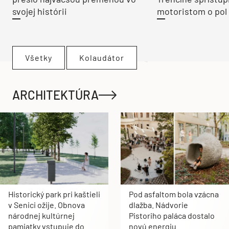
svojej histórii
motoristom o pol 
Všetky
Kolaudátor
ARCHITEKTÚRA
Historický park pri kaštieli
Pod asfaltom bola vzácna
v Senici ožije. Obnova
dlažba. Nádvorie
národnej kultúrnej
Pistoriho paláca dostalo
pamiatky vstupuje do
novú energiu