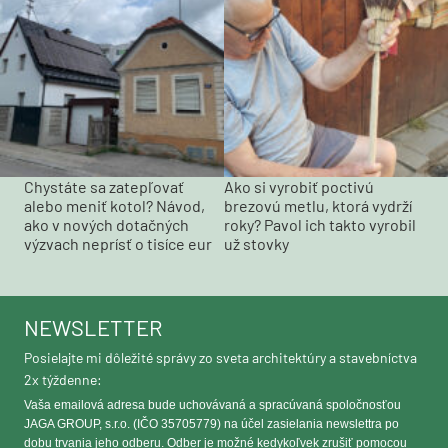
Chystáte sa zatepľovať
Ako si vyrobiť poctivú
alebo meniť kotol? Návod,
brezovú metlu, ktorá vydrží
ako v nových dotačných
roky? Pavol ich takto vyrobil
výzvach neprísť o tisíce eur
už stovky
NEWSLETTER
Posielajte mi dôležité správy zo sveta architektúry a stavebníctva
2x týždenne:
Vaša emailová adresa bude uchovávaná a spracúvaná spoločnosťou
JAGA GROUP, s.r.o. (IČO 35705779) na účel zasielania newslettra po
dobu trvania jeho odberu. Odber je možné kedykoľvek zrušiť pomocou