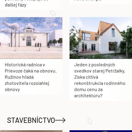
ďalšej fázy
Historická radnica v
Jeden z posledných
Prievoze čaká na obnovu.
svedkov starej Petržalky.
Ružinov hľadá
Získa citlivá
zhotoviteľa rozsiahlej
rekonštrukcia rodinného
obnovy
domu cenu za
architektúru?
STAVEBNÍCTVO