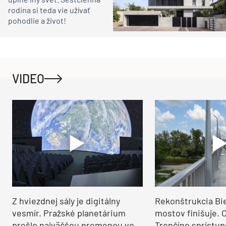
rodina si teda vie užívať
pohodlie a život!
VIDEO
Z hviezdnej sály je digitálny
Rekonštrukcia Bi
vesmír. Pražské planetárium
mostov finišuje. 
prešlo najväčšou premenou vo
Trenčíne sprístup