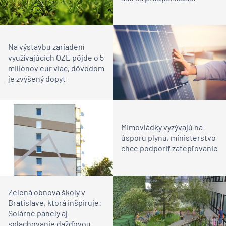
Na výstavbu zariadení
využívajúcich OZE pôjde o 5
miliónov eur viac, dôvodom
je zvýšený dopyt
Mimovládky vyzývajú na
úsporu plynu, ministerstvo
chce podporiť zatepľovanie
Zelená obnova školy v
Bratislave, ktorá inšpiruje:
Solárne panely aj
splachovanie dažďovou