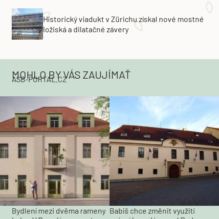
Historický viadukt v Zürichu získal nové mostné
ložiská a dilatačné závery
MOHLO BY VÁS ZAUJÍMAŤ
ASB-PORTAL.CZ
Bydlení mezi dvěma rameny
Babiš chce změnit využití