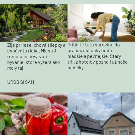
Pridajte túto surovinu do
Žije pri lese, chová sliepky a
prania, obliečky budú
uspáva ju rieka. Miestni
hladšie a pevnejšie. Starý
remeselníci vytvorili
trik z hotelov poznali už naše
bývanie, ktoré vyzerá ako
babičky
malý raj
UROB SI SÁM