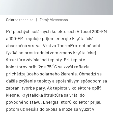
Solárna technika
|
Zdroj: Viessmann
Pri plochých solárnych kolektoroch Vitosol 200-FM
a 100-FM reguluje príjem energie kryštalická
absorbčná vrstva. Vrstva ThermProtect pôsobí
fyzikálne prostredníctvom zmeny kryštalickej
štruktúry závislej od teploty. Pri teplote
kolektorov približne 75 °C sa zvýši reflexia
prichádzajúceho solárneho žiarenia. Obmedzí sa
ďalšie zvýšenie teploty a spoľahlivým spôsobom sa
zabráni tvorbe pary. Ak teplota v kolektore opäť
klesne, kryštalická štruktúra sa vráti do
pôvodného stavu. Energia, ktorú kolektor prijal,
potom už nesála do okolia a môže sa využiť v