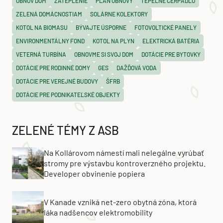
OBNOV DOM
ZATEPLENIE
PLÁN OBNOVY
TEPELNÉ ČERPADLO
ZELENÁ DOMÁCNOSTIAM
SOLÁRNE KOLEKTORY
KOTOL NA BIOMASU
BÝVAJTE ÚSPORNE
FOTOVOLTICKÉ PANELY
ENVIRONMENTÁLNY FOND
KOTOL NA PLYN
ELEKTRICKÁ BATÉRIA
VETERNÁ TURBÍNA
OBNOVME SI SVOJ DOM
DOTÁCIE PRE BYTOVKY
DOTÁCIE PRE RODINNÉ DOMY
GES
DAŽĎOVÁ VODA
DOTÁCIE PRE VEREJNÉ BUDOVY
ŠFRB
DOTÁCIE PRE PODNIKATEĽSKÉ OBJEKTY
ZELENÉ TÉMY Z ASB
Na Kollárovom námestí mali nelegálne vyrúbať
stromy pre výstavbu kontroverzného projektu.
Developer obvinenie popiera
V Kanade vzniká net-zero obytná zóna, ktorá
láka nadšencov elektromobility