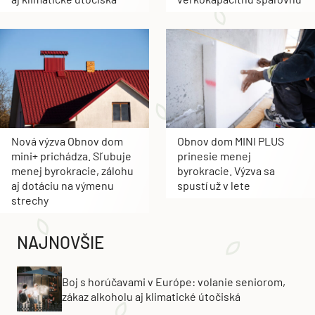
Nová výzva Obnov dom
Obnov dom MINI PLUS
mini+ prichádza. Sľubuje
prinesie menej
menej byrokracie, zálohu
byrokracie. Výzva sa
aj dotáciu na výmenu
spustí už v lete
strechy
NAJNOVŠIE
Boj s horúčavami v Európe: volanie seniorom,
zákaz alkoholu aj klimatické útočiská