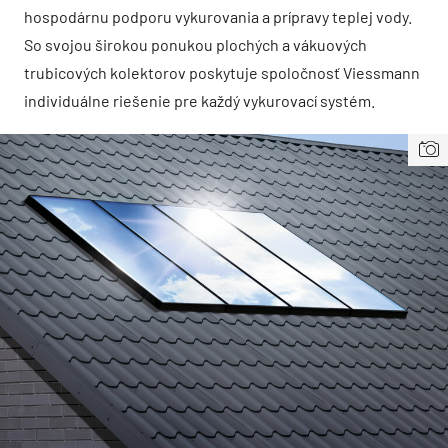
hospodárnu podporu vykurovania a prípravy teplej vody.
So svojou širokou ponukou plochých a vákuových
trubicových kolektorov poskytuje spoločnosť Viessmann
individuálne riešenie pre každý vykurovací systém.