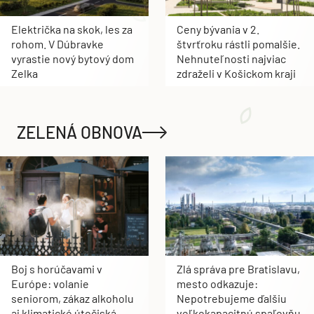
Električka na skok, les za
Ceny bývania v 2.
rohom. V Dúbravke
štvrťroku rástli pomalšie.
vyrastie nový bytový dom
Nehnuteľnosti najviac
Zelka
zdraželi v Košickom kraji
ZELENÁ OBNOVA
Boj s horúčavami v
Zlá správa pre Bratislavu,
Európe: volanie
mesto odkazuje:
seniorom, zákaz alkoholu
Nepotrebujeme ďalšiu
aj klimatické útočiská
veľkokapacitnú spaľovňu