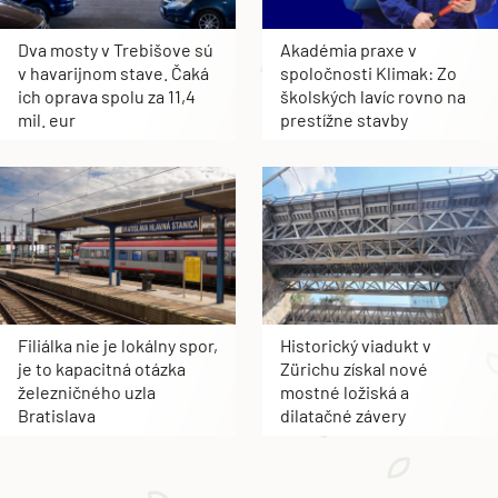
Dva mosty v Trebišove sú
Akadémia praxe v
v havarijnom stave. Čaká
spoločnosti Klimak: Zo
ich oprava spolu za 11,4
školských lavíc rovno na
mil. eur
prestížne stavby
Filiálka nie je lokálny spor,
Historický viadukt v
je to kapacitná otázka
Zürichu získal nové
železničného uzla
mostné ložiská a
Bratislava
dilatačné závery