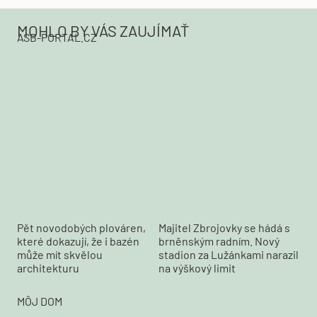
MOHLO BY VÁS ZAUJÍMAŤ
ASB-PORTAL.CZ
Pět novodobých plováren,
Majitel Zbrojovky se hádá s
které dokazují, že i bazén
brněnským radním. Nový
může mít skvělou
stadion za Lužánkami narazil
architekturu
na výškový limit
MÔJ DOM