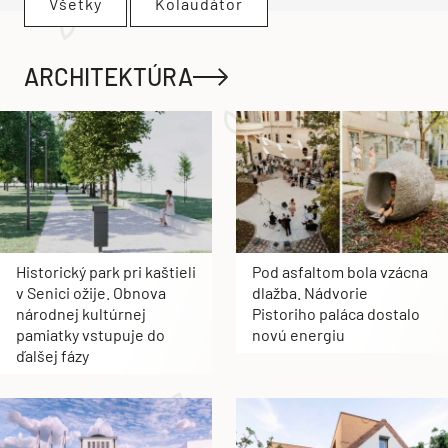
Všetky
Kolaudátor
ARCHITEKTÚRA
Historický park pri kaštieli
Pod asfaltom bola vzácna
v Senici ožije. Obnova
dlažba. Nádvorie
národnej kultúrnej
Pistoriho paláca dostalo
pamiatky vstupuje do
novú energiu
ďalšej fázy