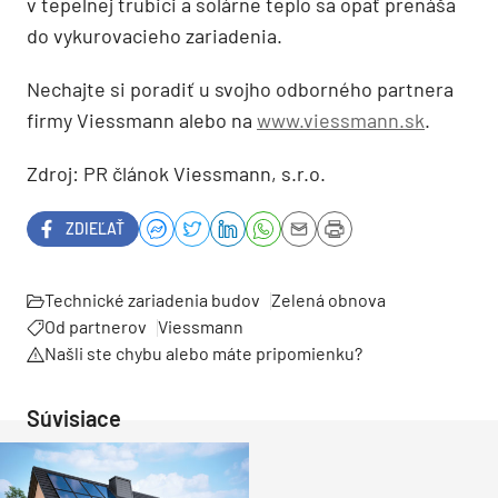
v tepelnej trubici a solárne teplo sa opäť prenáša
do vykurovacieho zariadenia.
Nechajte si poradiť u svojho odborného partnera
firmy Viessmann alebo na
www.viessmann.sk
.
Zdroj: PR článok Viessmann, s.r.o.
ZDIEĽAŤ
Technické zariadenia budov
Zelená obnova
Od partnerov
Viessmann
Našli ste chybu alebo máte pripomienku?
Súvisiace