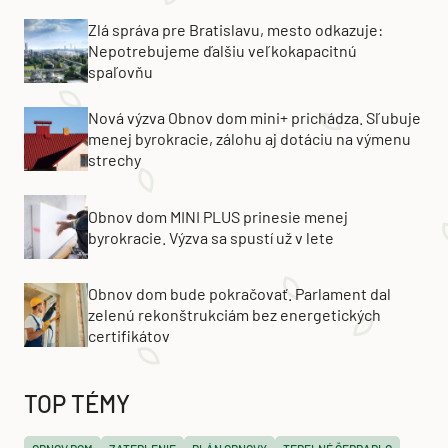
Zlá správa pre Bratislavu, mesto odkazuje:
Nepotrebujeme ďalšiu veľkokapacitnú
spaľovňu
Nová výzva Obnov dom mini+ prichádza. Sľubuje
menej byrokracie, zálohu aj dotáciu na výmenu
strechy
Obnov dom MINI PLUS prinesie menej
byrokracie. Výzva sa spustí už v lete
Obnov dom bude pokračovať. Parlament dal
zelenú rekonštrukciám bez energetických
certifikátov
TOP TÉMY