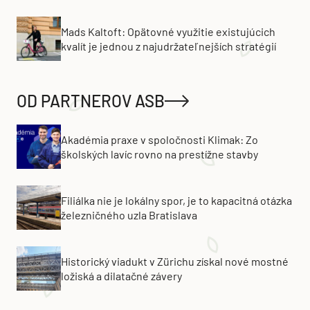
Mads Kaltoft: Opätovné využitie existujúcich
kvalít je jednou z najudržateľnejších stratégií
OD PARTNEROV ASB
Akadémia praxe v spoločnosti Klimak: Zo
školských lavíc rovno na prestížne stavby
Filiálka nie je lokálny spor, je to kapacitná otázka
železničného uzla Bratislava
Historický viadukt v Zürichu získal nové mostné
ložiská a dilatačné závery