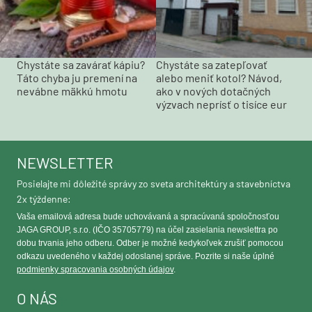
Chystáte sa zavárať kápiu?
Chystáte sa zatepľovať
Táto chyba ju premení na
alebo meniť kotol? Návod,
nevábne mäkkú hmotu
ako v nových dotačných
výzvach neprísť o tisíce eur
NEWSLETTER
Posielajte mi dôležité správy zo sveta architektúry a stavebníctva
2x týždenne:
Vaša emailová adresa bude uchovávaná a spracúvaná spoločnosťou
JAGA GROUP, s.r.o. (IČO 35705779) na účel zasielania newslettra po
dobu trvania jeho odberu. Odber je možné kedykoľvek zrušiť pomocou
odkazu uvedeného v každej odoslanej správe. Pozrite si naše úplné
podmienky spracovania osobných údajov
.
O NÁS