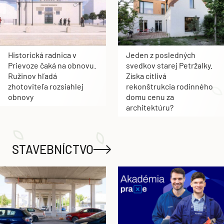
Historická radnica v
Jeden z posledných
Prievoze čaká na obnovu.
svedkov starej Petržalky.
Ružinov hľadá
Získa citlivá
zhotoviteľa rozsiahlej
rekonštrukcia rodinného
obnovy
domu cenu za
architektúru?
STAVEBNÍCTVO