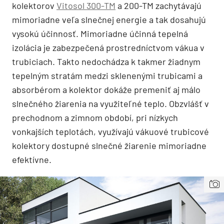
kolektorov
Vitosol 300-TM
a 200-TM zachytávajú
mimoriadne veľa slnečnej energie a tak dosahujú
vysokú účinnosť. Mimoriadne účinná tepelná
izolácia je zabezpečená prostredníctvom vákua v
trubiciach. Takto nedochádza k takmer žiadnym
tepelným stratám medzi sklenenými trubicami a
absorbérom a kolektor dokáže premeniť aj málo
slnečného žiarenia na využiteľné teplo. Obzvlášť v
prechodnom a zimnom období, pri nízkych
vonkajších teplotách, využívajú vákuové trubicové
kolektory dostupné slnečné žiarenie mimoriadne
efektívne.