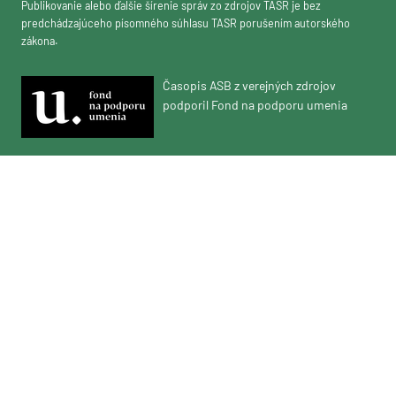
Publikovanie alebo ďalšie šírenie správ zo zdrojov TASR je bez
predchádzajúceho písomného súhlasu TASR porušením autorského
zákona.
Časopis ASB z verejných zdrojov
podporil Fond na podporu umenia