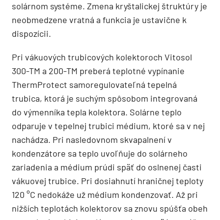
solárnom systéme. Zmena kryštalickej štruktúry je
neobmedzene vratná a funkcia je ustavične k
dispozícii.
Pri vákuových trubicových kolektoroch Vitosol
300-TM a 200-TM preberá teplotné vypínanie
ThermProtect samoregulovateľná tepelná
trubica, ktorá je suchým spôsobom integrovaná
do výmenníka tepla kolektora. Solárne teplo
odparuje v tepelnej trubici médium, ktoré sa v nej
nachádza. Pri nasledovnom skvapalnení v
kondenzátore sa teplo uvoľňuje do solárneho
zariadenia a médium prúdi späť do oslnenej časti
vákuovej trubice. Pri dosiahnutí hraničnej teploty
120 °C nedokáže už médium kondenzovať. Až pri
nižších teplotách kolektorov sa znovu spúšťa obeh