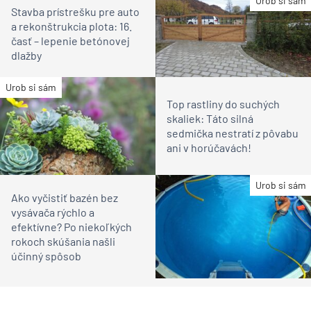
Urob si sám
Stavba prístrešku pre auto
a rekonštrukcia plota: 16.
časť – lepenie betónovej
dlažby
Urob si sám
Top rastliny do suchých
skaliek: Táto silná
sedmička nestratí z pôvabu
ani v horúčavách!
Urob si sám
Ako vyčistiť bazén bez
vysávača rýchlo a
efektívne? Po niekoľkých
rokoch skúšania našli
účinný spôsob