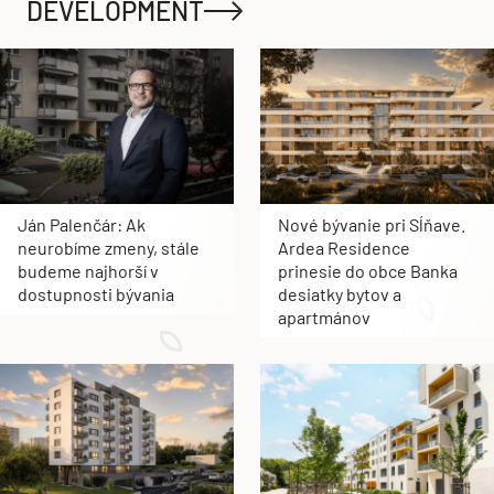
DEVELOPMENT
Ján Palenčár: Ak
Nové bývanie pri Sĺňave.
neurobíme zmeny, stále
Ardea Residence
budeme najhorší v
prinesie do obce Banka
dostupnosti bývania
desiatky bytov a
apartmánov