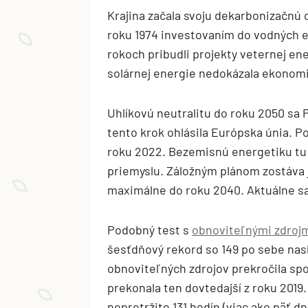
Krajina začala svoju dekarbonizačnú c
roku 1974 investovaním do vodných el
rokoch pribudli projekty veternej en
solárnej energie nedokázala ekonom
Uhlíkovú neutralitu do roku 2050 sa 
tento krok ohlásila Európska únia. Po
roku 2022. Bezemisnú energetiku tu 
priemyslu. Záložným plánom zostáva j
maximálne do roku 2040. Aktuálne sa 
Podobný test s
obnoviteľnými zdroj
šesťdňový rekord so 149 po sebe nas
obnoviteľných zdrojov prekročila spo
prekonala ten dovtedajší z roku 2019.
nepretržite 131 hodín (viac ako päť dní