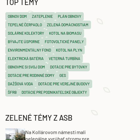
TOP TÉMY
OBNOV DOM
ZATEPLENIE
PLÁN OBNOVY
TEPELNÉ ČERPADLO
ZELENÁ DOMÁCNOSTIAM
SOLÁRNE KOLEKTORY
KOTOL NA BIOMASU
BÝVAJTE ÚSPORNE
FOTOVOLTICKÉ PANELY
ENVIRONMENTÁLNY FOND
KOTOL NA PLYN
ELEKTRICKÁ BATÉRIA
VETERNÁ TURBÍNA
OBNOVME SI SVOJ DOM
DOTÁCIE PRE BYTOVKY
DOTÁCIE PRE RODINNÉ DOMY
GES
DAŽĎOVÁ VODA
DOTÁCIE PRE VEREJNÉ BUDOVY
ŠFRB
DOTÁCIE PRE PODNIKATEĽSKÉ OBJEKTY
ZELENÉ TÉMY Z ASB
Na Kollárovom námestí mali
nelegálne vyrúbať stromy pre