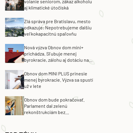
volanie seniorom, zákaz alkoholu
aj klimatické útočiská
Zlá správa pre Bratislavu, mesto
odkazuje: Nepotrebujeme ďalšiu
veľkokapacitnú spaľovňu
Nová výzva Obnov dom mini+
prichádza. Sľubuje menej
byrokracie, zálohu aj dotáciu na
výmenu strechy
Obnov dom MINI PLUS prinesie
menej byrokracie. Výzva sa spustí
už v lete
Obnov dom bude pokračovať.
Parlament dal zelenú
rekonštrukciám bez
energetických certifikátov