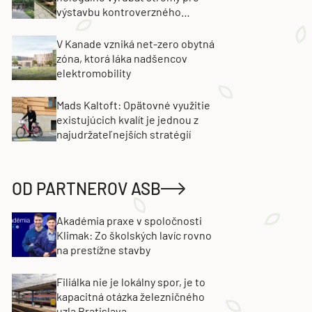
výstavbu kontroverzného
projektu. Developer obvinenie
popiera
V Kanade vzniká net-zero obytná
zóna, ktorá láka nadšencov
elektromobility
Mads Kaltoft: Opätovné využitie
existujúcich kvalít je jednou z
najudržateľnejších stratégií
OD PARTNEROV ASB
Akadémia praxe v spoločnosti
Klimak: Zo školských lavíc rovno
na prestížne stavby
Filiálka nie je lokálny spor, je to
kapacitná otázka železničného
uzla Bratislava