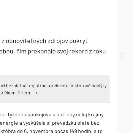
 z obnoviteľných zdrojov pokryť
sebou, čím prekonalo svoj rekord z roku
ačí bezplatná registrácia a získate sektorové analýzy
ebríčkami firiem ⟶
mer týždeň uspokojovala potreby celej krajiny
energie a vyskúšala si prevádzku siete bez
. októbra do 6. novembra počas 149 hodín, a to