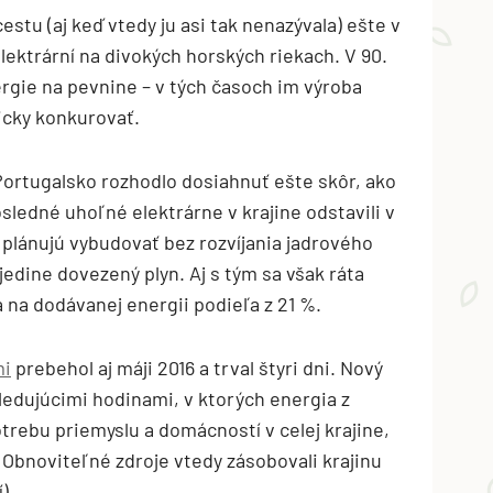
estu (aj keď vtedy ju asi tak nenazývala) ešte v
ektrární na divokých horských riekach. V 90.
ergie na pevnine – v tých časoch im výroba
icky konkurovať.
Portugalsko rozhodlo dosiahnuť ešte skôr, ako
sledné uhoľné elektrárne v krajine odstavili v
plánujú vybudovať bez rozvíjania jadrového
edine dovezený plyn. Aj s tým sa však ráta
na dodávanej energii podieľa z 21 %.
mi
prebehol aj máji 2016 a trval štyri dni. Nový
ledujúcimi hodinami, v ktorých energia z
trebu priemyslu a domácností v celej krajine,
 Obnoviteľné zdroje vtedy zásobovali krajinu
).