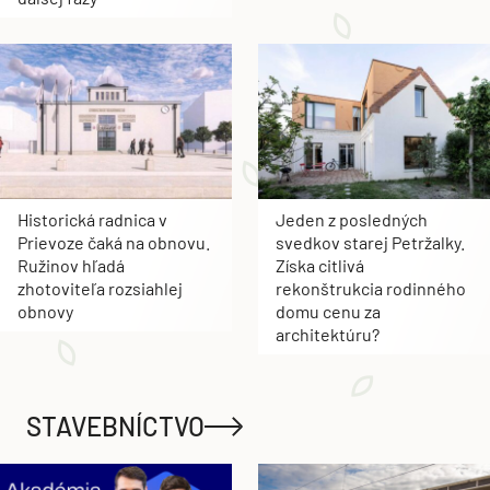
Historická radnica v
Jeden z posledných
Prievoze čaká na obnovu.
svedkov starej Petržalky.
Ružinov hľadá
Získa citlivá
zhotoviteľa rozsiahlej
rekonštrukcia rodinného
obnovy
domu cenu za
architektúru?
STAVEBNÍCTVO