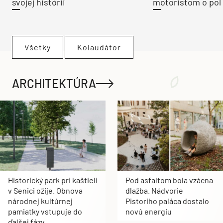
svojej histórii
motoristom o pol 
Všetky
Kolaudátor
ARCHITEKTÚRA
Historický park pri kaštieli
Pod asfaltom bola vzácna
v Senici ožije. Obnova
dlažba. Nádvorie
národnej kultúrnej
Pistoriho paláca dostalo
pamiatky vstupuje do
novú energiu
ďalšej fázy