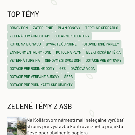
TOP TÉMY
OBNOV DOM
ZATEPLENIE
PLÁN OBNOVY
TEPELNÉ ČERPADLO
ZELENÁ DOMÁCNOSTIAM
SOLÁRNE KOLEKTORY
KOTOL NA BIOMASU
BÝVAJTE ÚSPORNE
FOTOVOLTICKÉ PANELY
ENVIRONMENTÁLNY FOND
KOTOL NA PLYN
ELEKTRICKÁ BATÉRIA
VETERNÁ TURBÍNA
OBNOVME SI SVOJ DOM
DOTÁCIE PRE BYTOVKY
DOTÁCIE PRE RODINNÉ DOMY
GES
DAŽĎOVÁ VODA
DOTÁCIE PRE VEREJNÉ BUDOVY
ŠFRB
DOTÁCIE PRE PODNIKATEĽSKÉ OBJEKTY
ZELENÉ TÉMY Z ASB
Na Kollárovom námestí mali nelegálne vyrúbať
stromy pre výstavbu kontroverzného projektu.
Developer obvinenie popiera