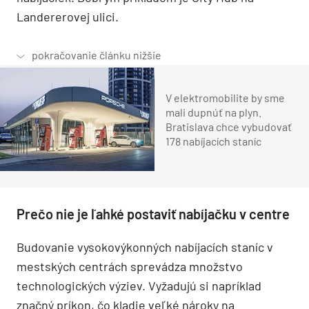
Landererovej ulici.
V elektromobilite by sme
mali dupnúť na plyn.
Bratislava chce vybudovať
178 nabíjacích staníc
Prečo nie je ľahké postaviť nabíjačku v centre
Budovanie vysokovýkonných nabíjacích staníc v
mestských centrách sprevádza množstvo
technologických výziev. Vyžadujú si napríklad
značný príkon, čo kladie veľké nároky na