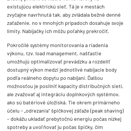
existujúcu elektrickú sieť. Tá je v mestách
zvyčajne navrhnutá tak, aby zvládala bežné denné
zaťaženie, no v mnohých prípadoch dosahuje svoje
limity. Nabíjačky ich môžu poľahky prekročiť.
Pokročilé systémy monitorovania a riadenia
výkonu, tzv. load management, našťastie
umožňujú optimalizovať prevádzku a rozdeliť
dostupný výkon medzi jednotlivé nabíjacie body
podľa reálneho dopytu po nabíjaní. Ďalšou
možnosťou je posilniť kapacity distribučných sietí,
ale zvažovať aj integráciu doplnkových systémov,
ako sú batériové úložiská. Tie okrem primárneho
účelu – „odrezania“ špičkovej záťaže (peak shaving)
– dokážu ukladať prebytočnú energiu počas nízkej
spotreby a uvoľňovať ju počas špičky, čím