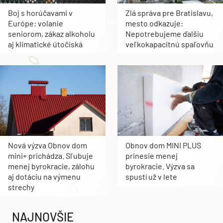
Boj s horúčavami v
Zlá správa pre Bratislavu,
Európe: volanie
mesto odkazuje:
seniorom, zákaz alkoholu
Nepotrebujeme ďalšiu
aj klimatické útočiská
veľkokapacitnú spaľovňu
Nová výzva Obnov dom
Obnov dom MINI PLUS
mini+ prichádza. Sľubuje
prinesie menej
menej byrokracie, zálohu
byrokracie. Výzva sa
aj dotáciu na výmenu
spustí už v lete
strechy
NAJNOVŠIE