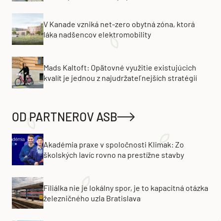
V Kanade vzniká net-zero obytná zóna, ktorá
láka nadšencov elektromobility
Mads Kaltoft: Opätovné využitie existujúcich
kvalít je jednou z najudržateľnejších stratégií
OD PARTNEROV ASB
Akadémia praxe v spoločnosti Klimak: Zo
školských lavíc rovno na prestížne stavby
Filiálka nie je lokálny spor, je to kapacitná otázka
železničného uzla Bratislava