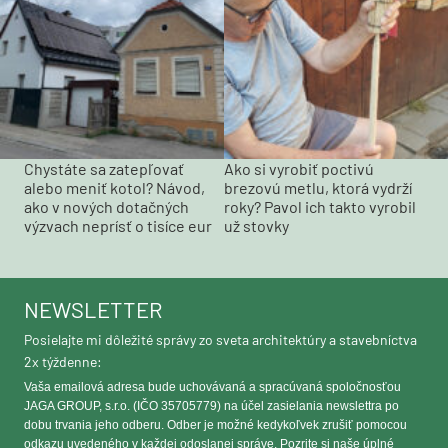
Chystáte sa zatepľovať
Ako si vyrobiť poctivú
alebo meniť kotol? Návod,
brezovú metlu, ktorá vydrží
ako v nových dotačných
roky? Pavol ich takto vyrobil
výzvach neprísť o tisíce eur
už stovky
NEWSLETTER
Posielajte mi dôležité správy zo sveta architektúry a stavebníctva
2x týždenne:
Vaša emailová adresa bude uchovávaná a spracúvaná spoločnosťou
JAGA GROUP, s.r.o. (IČO 35705779) na účel zasielania newslettra po
dobu trvania jeho odberu. Odber je možné kedykoľvek zrušiť pomocou
odkazu uvedeného v každej odoslanej správe. Pozrite si naše úplné