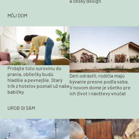
a český design
MÔJ DOM
Pridajte túto surovinu do
prania, obliečky budú
Deti odrástli, rodičia majú
hladšie a pevnejšie. Starý
bývanie presne podľa seba.
trik z hotelov poznali už naše
V novom dome je všetko pre
babičky
ich život i návštevy vnúčat
UROB SI SÁM