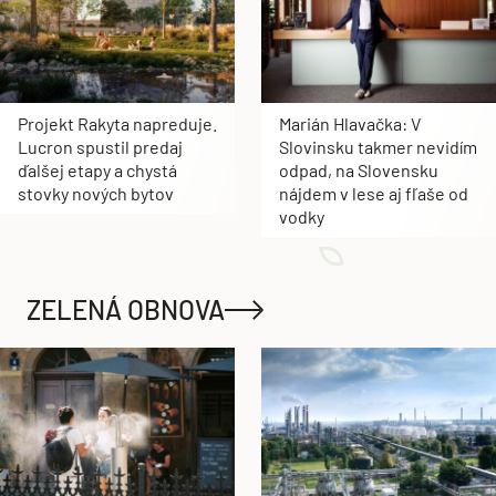
Projekt Rakyta napreduje.
Marián Hlavačka: V
Lucron spustil predaj
Slovinsku takmer nevidím
ďalšej etapy a chystá
odpad, na Slovensku
stovky nových bytov
nájdem v lese aj fľaše od
vodky
ZELENÁ OBNOVA