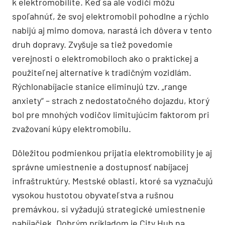
k elektromobilite. Keď sa ale vodiči môžu
spoľahnúť, že svoj elektromobil pohodlne a rýchlo
nabijú aj mimo domova, narastá ich dôvera v tento
druh dopravy. Zvyšuje sa tiež povedomie
verejnosti o elektromobiloch ako o praktickej a
použiteľnej alternatíve k tradičným vozidlám.
Rýchlonabíjacie stanice eliminujú tzv. „range
anxiety“ – strach z nedostatočného dojazdu, ktorý
bol pre mnohých vodičov limitujúcim faktorom pri
zvažovaní kúpy elektromobilu.
Dôležitou podmienkou prijatia elektromobility je aj
správne umiestnenie a dostupnosť nabíjacej
infraštruktúry. Mestské oblasti, ktoré sa vyznačujú
vysokou hustotou obyvateľstva a rušnou
premávkou, si vyžadujú strategické umiestnenie
nabíjačiek. Dobrým príkladom je City Hub na