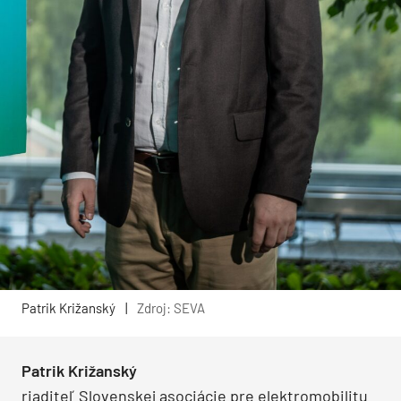
Patrik Križanský
|
Zdroj: SEVA
Patrik Križanský
riaditeľ Slovenskej asociácie pre elektromobilitu