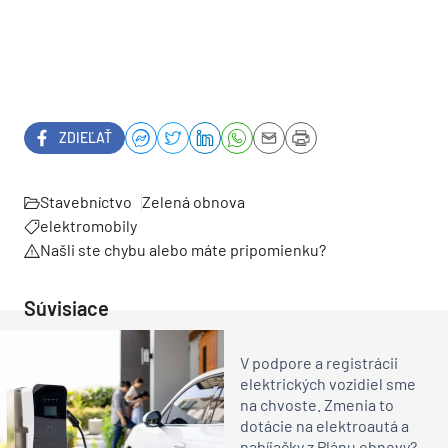
ZDIEĽAŤ
Stavebníctvo
Zelená obnova
elektromobily
Našli ste chybu alebo máte pripomienku?
Súvisiace
V podpore a registrácii
elektrických vozidiel sme
na chvoste. Zmenia to
dotácie na elektroautá a
nabíjačky z Plánu obnovy?