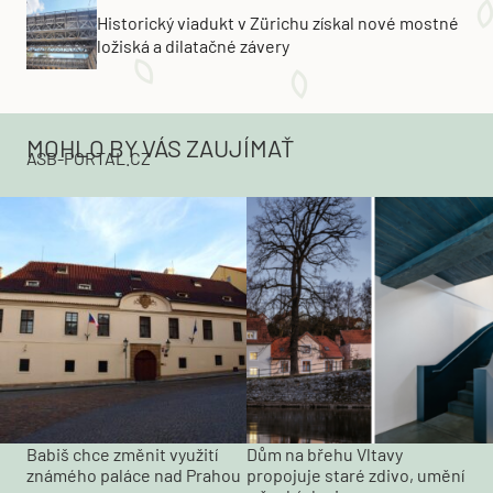
Historický viadukt v Zürichu získal nové mostné
ložiská a dilatačné závery
MOHLO BY VÁS ZAUJÍMAŤ
ASB-PORTAL.CZ
Babiš chce změnit využití
Dům na břehu Vltavy
známého paláce nad Prahou
propojuje staré zdivo, umění