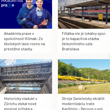
Akadémia praxe v
Filiálka nie je lokálny spor,
spoločnosti Klimak: Zo
je to kapacitná otázka
školských lavíc rovno na
železničného uzla
prestížne stavby
Bratislava
Historický viadukt v
Stroje Swietelsky skrátili
Zürichu získal nové
modernizáciu trate
mostné ložiská a
Karlštejn – Beroun o pol