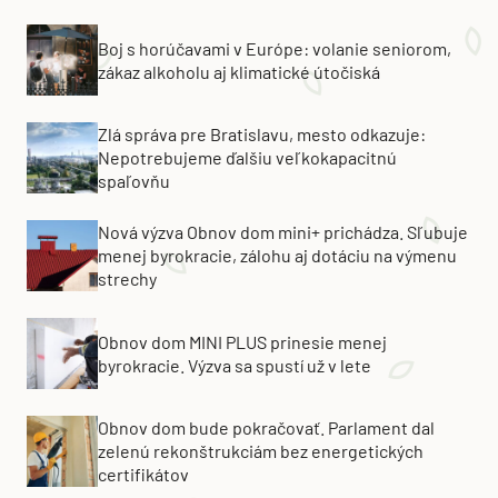
Boj s horúčavami v Európe: volanie seniorom,
zákaz alkoholu aj klimatické útočiská
Zlá správa pre Bratislavu, mesto odkazuje:
Nepotrebujeme ďalšiu veľkokapacitnú
spaľovňu
Nová výzva Obnov dom mini+ prichádza. Sľubuje
menej byrokracie, zálohu aj dotáciu na výmenu
strechy
Obnov dom MINI PLUS prinesie menej
byrokracie. Výzva sa spustí už v lete
Obnov dom bude pokračovať. Parlament dal
zelenú rekonštrukciám bez energetických
certifikátov