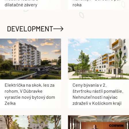
dilatačné závery
roka
DEVELOPMENT
Električka na skok, les za
Ceny bývania v 2.
rohom. V Dúbravke
štvrťroku rástli pomalšie.
vyrastie nový bytový dom
Nehnuteľnosti najviac
Zelka
zdraželi v Košickom kraji