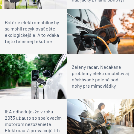
Batérie elektromobilov by
sa mohli recyklovať ešte
ekologickejšie. A to vďaka
tejto telesnej tekutine
Zelený radar: Nečakané
problémy elektromobilov aj
očakávané polená pod
nohy pre mimovládky
IEA odhaduje, že v roku
2035 už auto so spaľovacím
motorom nezoženiete.
Elektroautá prevalcujú trh