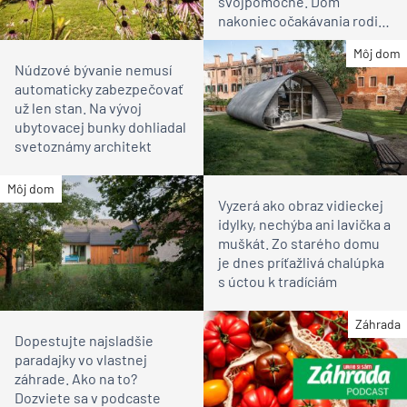
svojpomocne. Dom
nakoniec očakávania rodiny
prekonal
Môj dom
Núdzové bývanie nemusí
automaticky zabezpečovať
už len stan. Na vývoj
ubytovacej bunky dohliadal
svetoznámy architekt
Môj dom
Vyzerá ako obraz vidieckej
idylky, nechýba ani lavička a
muškát. Zo starého domu
je dnes príťažlivá chalúpka
s úctou k tradíciám
Záhrada
Dopestujte najsladšie
paradajky vo vlastnej
záhrade. Ako na to?
Dozviete sa v podcaste