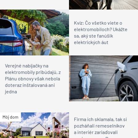
Kvíz: Čo všetko viete o
elektromobiloch? Ukážte
sa, aký ste fanúšik
elektrických áut
Verejné nabíjačky na
elektromobily pribúdajú, z
Plánu obnovy však nebola
doteraz inštalovaná ani
jedna
Môj dom
Firma ich sklamala, tak si
pozháňali remeselníkov
a interiér zariaďovali