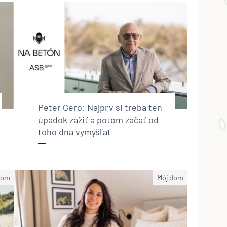
Peter Gero: Najprv si treba ten
úpadok zažiť a potom začať od
toho dna vymýšľať
dom
Môj dom