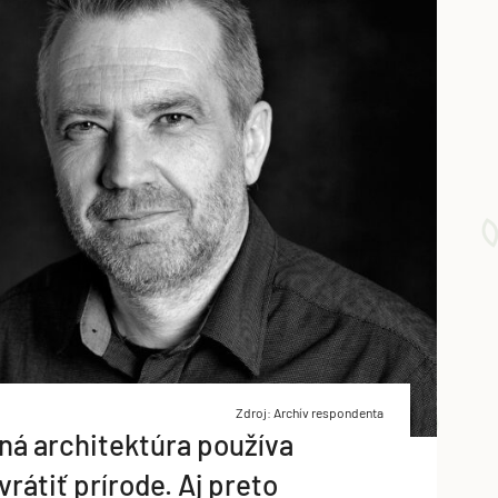
Zdroj: Archív respondenta
ná architektúra používa
vrátiť prírode. Aj preto