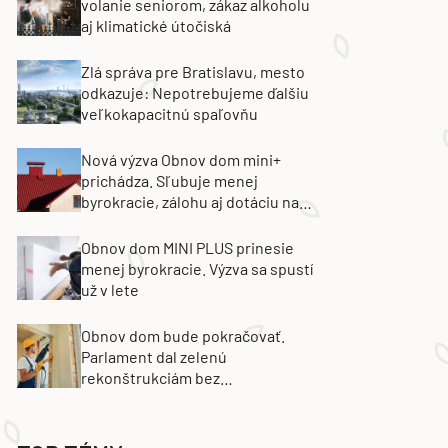
volanie seniorom, zákaz alkoholu
aj klimatické útočiská
Zlá správa pre Bratislavu, mesto
odkazuje: Nepotrebujeme ďalšiu
veľkokapacitnú spaľovňu
Nová výzva Obnov dom mini+
prichádza. Sľubuje menej
byrokracie, zálohu aj dotáciu na
výmenu strechy
Obnov dom MINI PLUS prinesie
menej byrokracie. Výzva sa spustí
už v lete
Obnov dom bude pokračovať.
Parlament dal zelenú
rekonštrukciám bez
energetických certifikátov