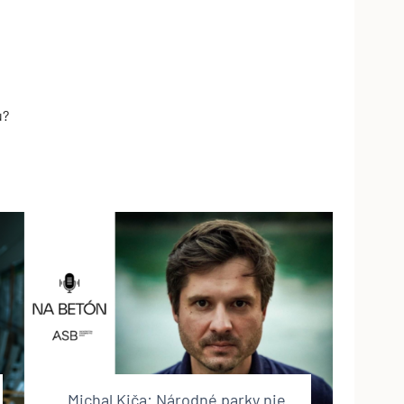
u?
Michal Kiča: Národné parky nie