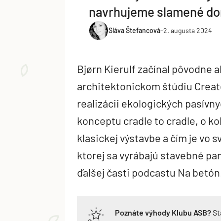
navrhujeme slamené d
Sláva Štefancová
-
2. augusta 2024
Bjørn Kierulf začínal pôvodne 
architektonickom štúdiu Create
realizácii ekologických pasív
konceptu cradle to cradle, o ko
klasickej výstavbe a čím je vo 
ktorej sa vyrábajú stavebné pa
ďalšej časti podcastu Na betón
Poznáte výhody Klubu ASB?
St