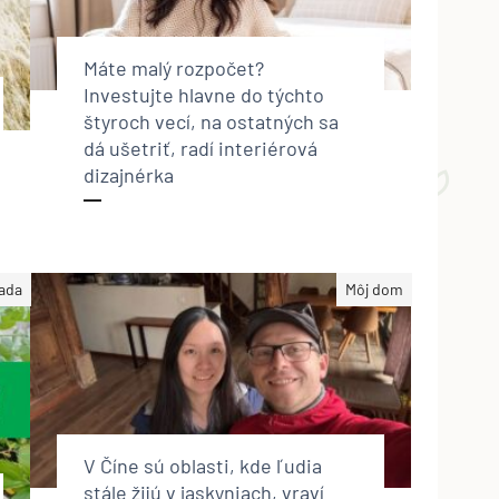
Máte malý rozpočet?
Investujte hlavne do týchto
štyroch vecí, na ostatných sa
dá ušetriť, radí interiérová
dizajnérka
ada
Môj dom
V Číne sú oblasti, kde ľudia
stále žijú v jaskyniach, vraví