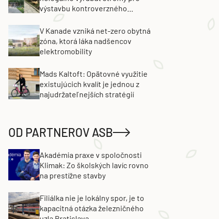
výstavbu kontroverzného
projektu. Developer obvinenie
popiera
V Kanade vzniká net-zero obytná
zóna, ktorá láka nadšencov
elektromobility
Mads Kaltoft: Opätovné využitie
existujúcich kvalít je jednou z
najudržateľnejších stratégií
OD PARTNEROV ASB
Akadémia praxe v spoločnosti
Klimak: Zo školských lavíc rovno
na prestížne stavby
Filiálka nie je lokálny spor, je to
kapacitná otázka železničného
uzla Bratislava