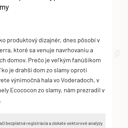
omy
ako produktový dizajnér, dnes pôsobí v
rra, ktoré sa venuje navrhovaniu a
nych domov. Prečo je veľkým fanúšikom
ľko je drahší dom zo slamy oproti
svete výnimočná hala vo Voderadoch, v
nely Ecococon zo slamy, nám prezradil v
.
ačí bezplatná registrácia a získate sektorové analýzy