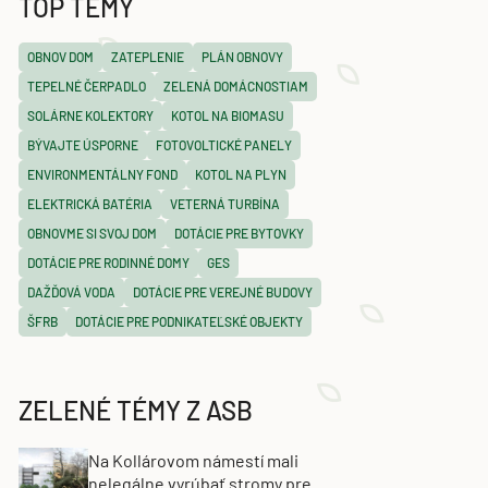
TOP TÉMY
OBNOV DOM
ZATEPLENIE
PLÁN OBNOVY
TEPELNÉ ČERPADLO
ZELENÁ DOMÁCNOSTIAM
SOLÁRNE KOLEKTORY
KOTOL NA BIOMASU
BÝVAJTE ÚSPORNE
FOTOVOLTICKÉ PANELY
ENVIRONMENTÁLNY FOND
KOTOL NA PLYN
ELEKTRICKÁ BATÉRIA
VETERNÁ TURBÍNA
OBNOVME SI SVOJ DOM
DOTÁCIE PRE BYTOVKY
DOTÁCIE PRE RODINNÉ DOMY
GES
DAŽĎOVÁ VODA
DOTÁCIE PRE VEREJNÉ BUDOVY
ŠFRB
DOTÁCIE PRE PODNIKATEĽSKÉ OBJEKTY
ZELENÉ TÉMY Z ASB
Na Kollárovom námestí mali
nelegálne vyrúbať stromy pre