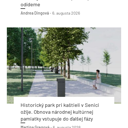
odídeme
Andrea Dingová
-
6. augusta 2026
Historický park pri kaštieli v Senici
ožije. Obnova národnej kultúrnej
pamiatky vstupuje do ďalšej fázy
Martina Gregová
-
6. augusta 2026