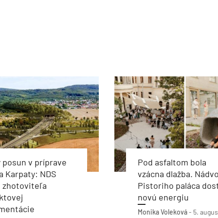
 posun v príprave
Pod asfaltom bola
a Karpaty: NDS
vzácna dlažba. Nádvo
 zhotoviteľa
Pistoriho paláca dos
ktovej
novú energiu
mentácie
Monika Voleková
-
5. augus