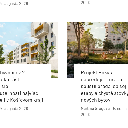
2026
-
5. augusta 2026
bývania v 2.
Projekt Rakyta
roku rástli
napreduje. Lucron
lšie.
spustil predaj ďalšej
teľnosti najviac
etapy a chystá stovk
eli v Košickom kraji
nových bytov
-
5. augusta 2026
Martina Gregová
-
5. augus
2026