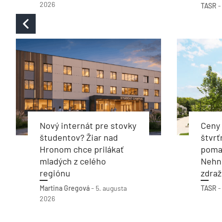
2026
TASR
Nový internát pre stovky
Ceny 
študentov? Žiar nad
štvrť
Hronom chce prilákať
poma
mladých z celého
Nehnu
regiónu
zdraž
Martina Gregová
-
5. augusta
TASR
2026