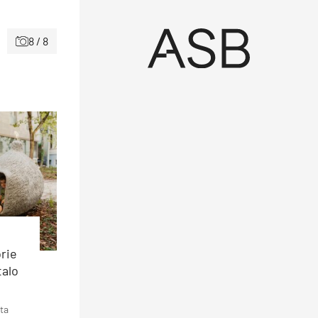
8 / 8
rie
talo
ta