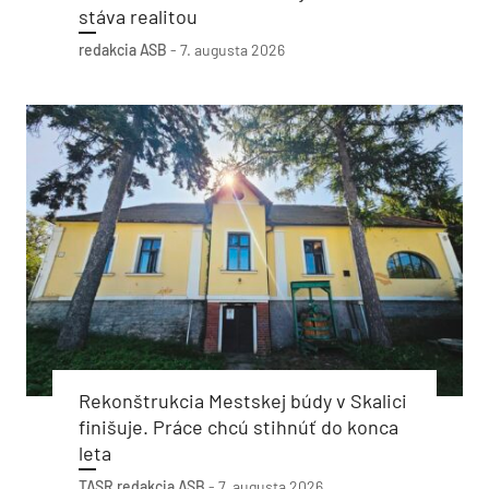
stáva realitou
redakcia ASB
-
7. augusta 2026
Rekonštrukcia Mestskej búdy v Skalici
finišuje. Práce chcú stihnúť do konca
leta
TASR
redakcia ASB
-
7. augusta 2026