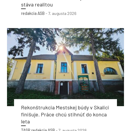
stáva realitou
redakcia ASB
-
7. augusta 2026
Rekonštrukcia Mestskej búdy v Skalici
finišuje. Práce chcú stihnúť do konca
leta
TASR
redakcia ASB
-
7. augusta 2026