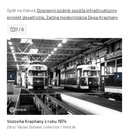
Späť na článok
Dopravný podnik spúšťa infraštruktúrny
projekt desaťročia. Začína modernizácia Depa Krasňany
7 / 9
Vozovňa Krasňany z roku 1974
Zdroj: Václav Dočekal, collection / imhd.sk