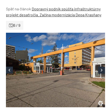
Späť na článok
Dopravný podnik spúšťa infraštruktúrny
projekt desaťročia. Začína modernizácia Depa Krasňany
6 / 9