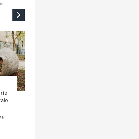
ta
rie
talo
ta