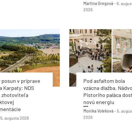
Martina Gregová
-
6. augus
2026
 posun v príprave
Pod asfaltom bola
a Karpaty: NDS
vzácna dlažba. Nádvo
 zhotoviteľa
Pistoriho paláca dos
ktovej
novú energiu
mentácie
Monika Voleková
-
5. augus
2026
-
5. augusta 2026