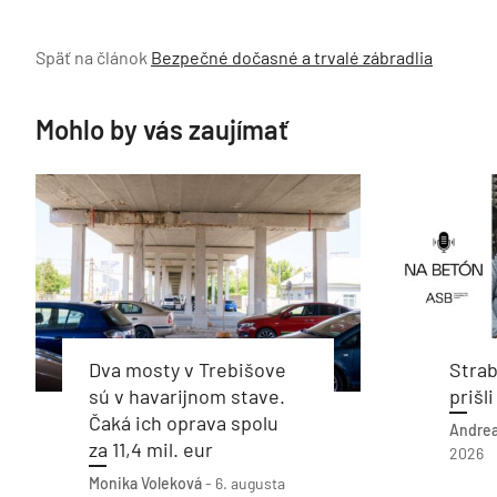
Späť na článok
Bezpečné dočasné a trvalé zábradlia
Mohlo by vás zaujímať
Dva mosty v Trebišove
Stra
sú v havarijnom stave.
prišl
Čaká ich oprava spolu
Andrea
za 11,4 mil. eur
2026
Monika Voleková
-
6. augusta