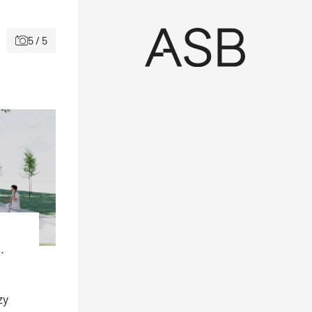
5 / 5
.
zy