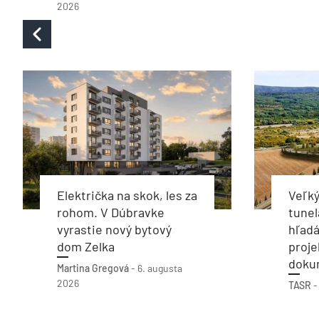
2026
Električka na skok, les za
Veľký
rohom. V Dúbravke
tunel
vyrastie nový bytový
hľadá
dom Zelka
proje
doku
Martina Gregová
-
6. augusta
2026
TASR