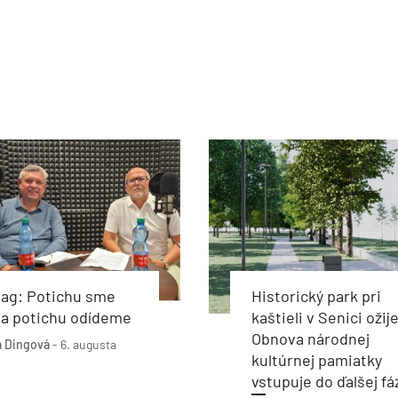
bag: Potichu sme
Historický park pri
i a potichu odídeme
kaštieli v Senici ožije
Obnova národnej
 Dingová
-
6. augusta
kultúrnej pamiatky
vstupuje do ďalšej fá