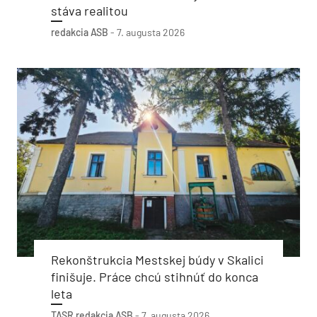
stáva realitou
redakcia ASB
-
7. augusta 2026
Rekonštrukcia Mestskej búdy v Skalici
finišuje. Práce chcú stihnúť do konca
leta
TASR
redakcia ASB
-
7. augusta 2026