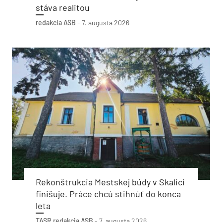
stáva realitou
redakcia ASB
-
7. augusta 2026
Rekonštrukcia Mestskej búdy v Skalici
finišuje. Práce chcú stihnúť do konca
leta
TASR
redakcia ASB
-
7. augusta 2026