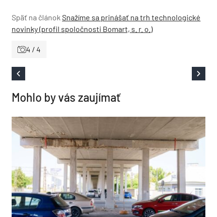
Späť na článok
Snažíme sa prinášať na trh technologické
novinky (profil spoločnosti Bomart, s. r. o.)
4 / 4
Mohlo by vás zaujímať