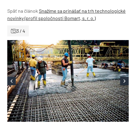
Späť na článok
Snažíme sa prinášať na trh technologické
novinky (profil spoločnosti Bomart, s. r. o.)
3 / 4