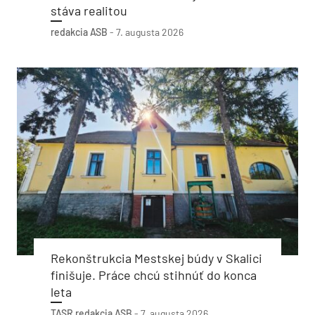
stáva realitou
redakcia ASB
-
7. augusta 2026
Rekonštrukcia Mestskej búdy v Skalici
finišuje. Práce chcú stihnúť do konca
leta
TASR
redakcia ASB
-
7. augusta 2026