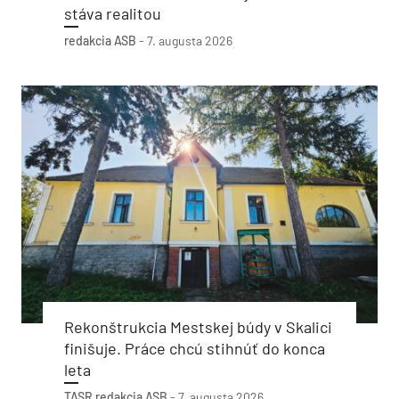
stáva realitou
redakcia ASB
-
7. augusta 2026
Rekonštrukcia Mestskej búdy v Skalici
finišuje. Práce chcú stihnúť do konca
leta
TASR
redakcia ASB
-
7. augusta 2026