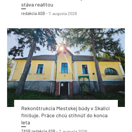
stáva realitou
redakcia ASB
-
7. augusta 2026
Rekonštrukcia Mestskej búdy v Skalici
finišuje. Práce chcú stihnúť do konca
leta
TASR
redakcia ASB
-
7. augusta 2026