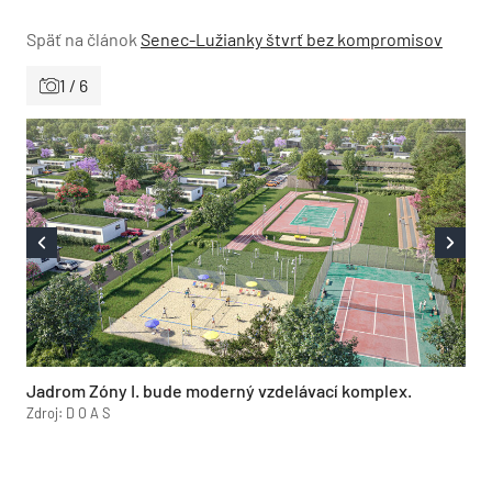
Späť na článok
Senec-Lužianky štvrť bez kompromisov
1 / 6
Jadrom Zóny I. bude moderný vzdelávací komplex.
Zdroj: D O A S