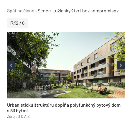
Späť na článok
Senec-Lužianky štvrť bez kompromisov
2 / 6
Urbanistickú štruktúru dopĺňa polyfunkčný bytový dom
s 83 bytmi.
Zdroj: D O A S