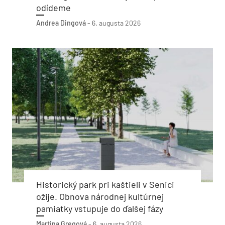
odídeme
Andrea Dingová
-
6. augusta 2026
Historický park pri kaštieli v Senici
ožije. Obnova národnej kultúrnej
pamiatky vstupuje do ďalšej fázy
Martina Gregová
-
6. augusta 2026