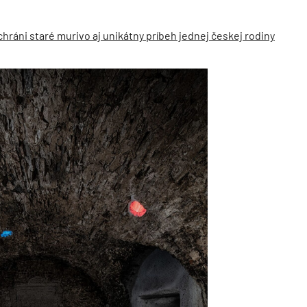
ráni staré murivo aj unikátny príbeh jednej českej rodiny