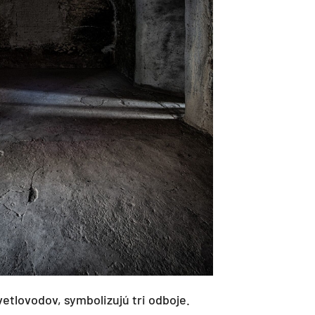
vetlovodov, symbolizujú tri odboje.