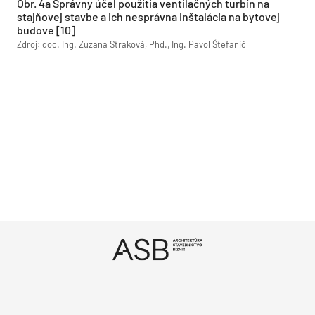
Obr. 4a Správny účel použitia ventilačných turbín na
stajňovej stavbe a ich nesprávna inštalácia na bytovej
budove [10]
Zdroj: doc. Ing. Zuzana Straková, Phd., Ing. Pavol Štefanič