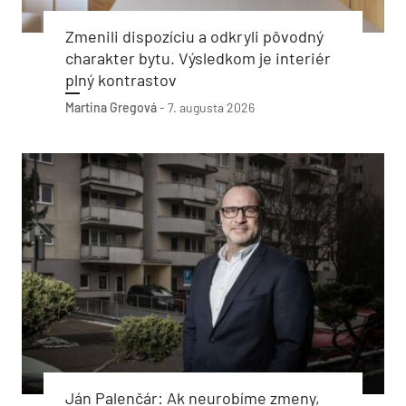
Zmenili dispozíciu a odkryli pôvodný
charakter bytu. Výsledkom je interiér
plný kontrastov
Martina Gregová
-
7. augusta 2026
Ján Palenčár: Ak neurobíme zmeny,