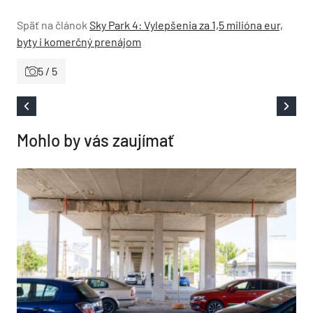
Späť na článok
Sky Park 4: Vylepšenia za 1,5 milióna eur,
byty i komerčný prenájom
5 / 5
Mohlo by vás zaujímať