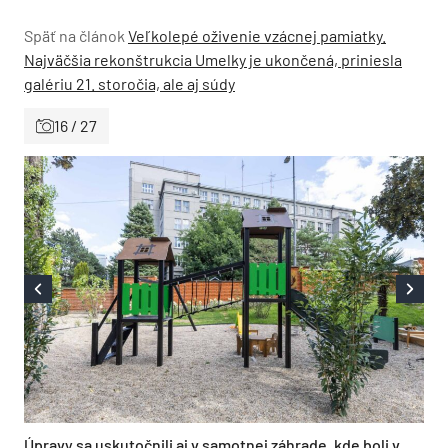
Späť na článok
Veľkolepé oživenie vzácnej pamiatky.
Najväčšia rekonštrukcia Umelky je ukončená, priniesla
galériu 21. storočia, ale aj súdy
16 / 27
Úpravy sa uskutočnili aj v samotnej záhrade, kde boli v