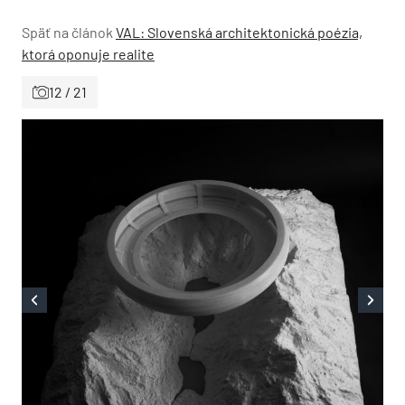
Späť na článok
VAL: Slovenská architektonická poézia,
ktorá oponuje realite
12 / 21