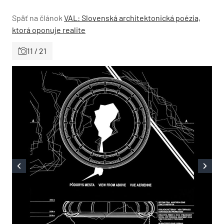
Späť na článok
VAL: Slovenská architektonická poézia,
ktorá oponuje realite
11 / 21