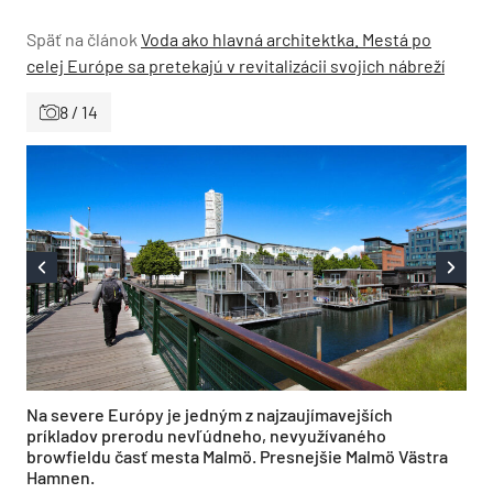
Späť na článok
Voda ako hlavná architektka. Mestá po
celej Európe sa pretekajú v revitalizácii svojich nábreží
8 / 14
Na severe Európy je jedným z najzaujímavejších
príkladov prerodu nevľúdneho, nevyužívaného
browfieldu časť mesta Malmö. Presnejšie Malmö Västra
Hamnen.