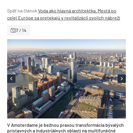
Späť na článok
Voda ako hlavná architektka. Mestá po
celej Európe sa pretekajú v revitalizácii svojich nábreží
7 / 14
V Amsterdame je bežnou praxou transformácia bývalých
prístavných a industriálnych oblastí na multifunkčné