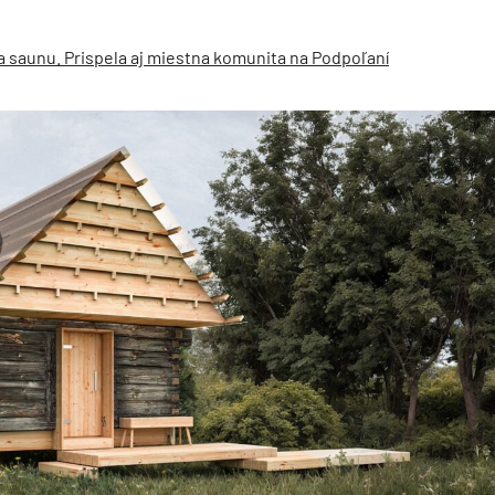
na saunu. Prispela aj miestna komunita na Podpoľaní