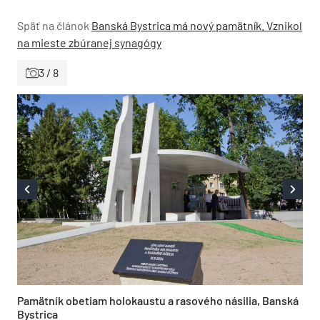
Späť na článok
Banská Bystrica má nový pamätník. Vznikol
na mieste zbúranej synagógy
3 / 8
Pamätník obetiam holokaustu a rasového násilia, Banská
Bystrica