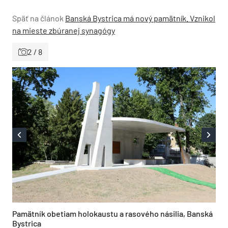
Späť na článok
Banská Bystrica má nový pamätník. Vznikol
na mieste zbúranej synagógy
2 / 8
Pamätník obetiam holokaustu a rasového násilia, Banská
Bystrica