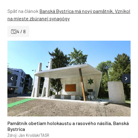
Späť na článok
Banská Bystrica má nový pamätník. Vznikol
na mieste zbúranej synagógy
4 / 8
Pamätník obetiam holokaustu a rasového násilia, Banská
Bystrica
Zdroj: Ján Krošlák/TASR