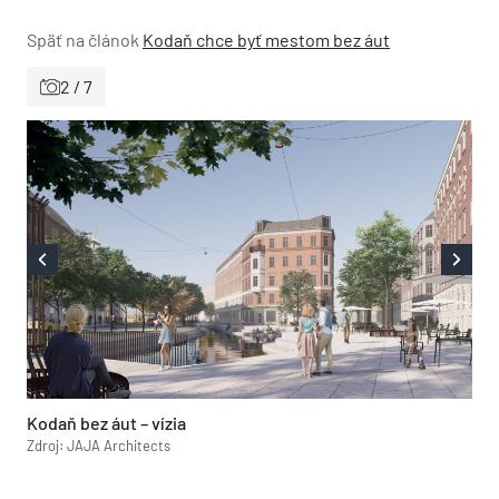
Späť na článok
Kodaň chce byť mestom bez áut
2 / 7
Kodaň bez áut – vízia
Zdroj: JAJA Architects