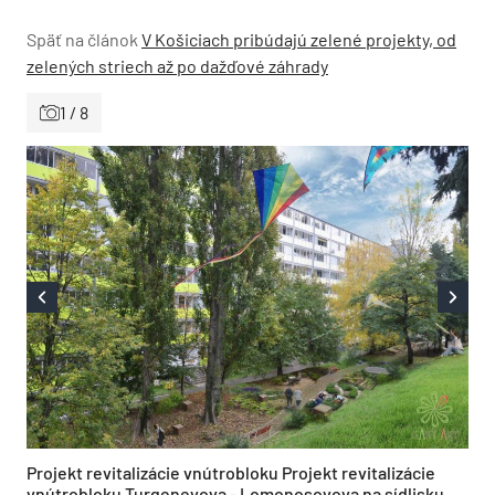
Späť na článok
V Košiciach pribúdajú zelené projekty, od
zelených striech až po dažďové záhrady
1 / 8
Projekt revitalizácie vnútrobloku Projekt revitalizácie
vnútrobloku Turgenevova - Lomonosovova na sídlisku