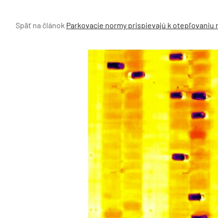
Späť na článok
Parkovacie normy prispievajú k otepľovaniu m