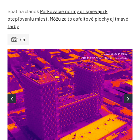
Späť na článok
Parkovacie normy prispievajú k
otepľovaniu miest. Môžu za to asfaltové plochy aj tmavé
farby
1 / 5