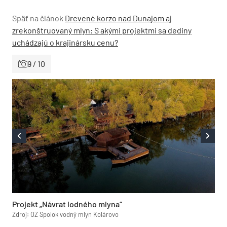
Späť na článok
Drevené korzo nad Dunajom aj
zrekonštruovaný mlyn: S akými projektmi sa dediny
uchádzajú o krajinársku cenu?
9 / 10
Projekt „Návrat lodného mlyna“
Zdroj: OZ Spolok vodný mlyn Kolárovo