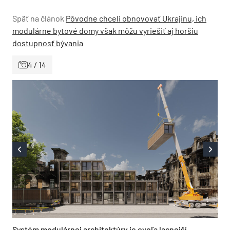
Späť na článok
Pôvodne chceli obnovovať Ukrajinu, ich
modulárne bytové domy však môžu vyriešiť aj horšiu
dostupnosť bývania
4 / 14
Systém modulárnej architektúry je oveľa lacnejší,