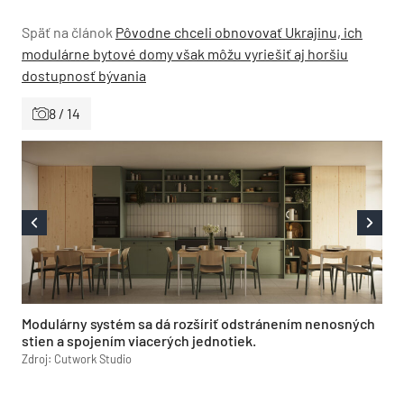
Späť na článok
Pôvodne chceli obnovovať Ukrajinu, ich
modulárne bytové domy však môžu vyriešiť aj horšiu
dostupnosť bývania
8 / 14
Modulárny systém sa dá rozšíriť odstránením nenosných
stien a spojením viacerých jednotiek.
Zdroj: Cutwork Studio