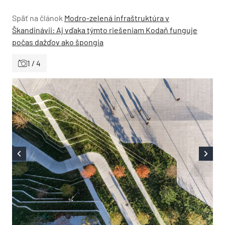
Späť na článok
Modro-zelená infraštruktúra v
Škandinávii: Aj vďaka týmto riešeniam Kodaň funguje
počas dažďov ako špongia
1 / 4