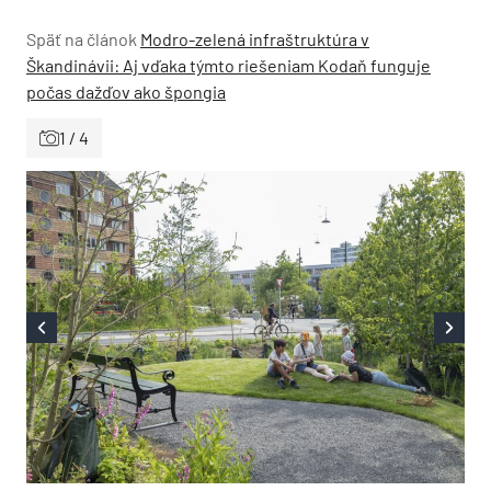
Späť na článok
Modro-zelená infraštruktúra v
Škandinávii: Aj vďaka týmto riešeniam Kodaň funguje
počas dažďov ako špongia
1 / 4