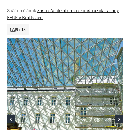
Späť na článok
Zastrešenie átria a rekonštrukcia fasády
FFUK v Bratislave
8 / 13