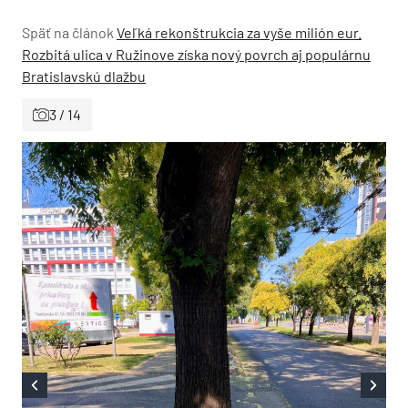
Späť na článok
Veľká rekonštrukcia za vyše milión eur.
Rozbitá ulica v Ružinove získa nový povrch aj populárnu
Bratislavskú dlažbu
3 / 14