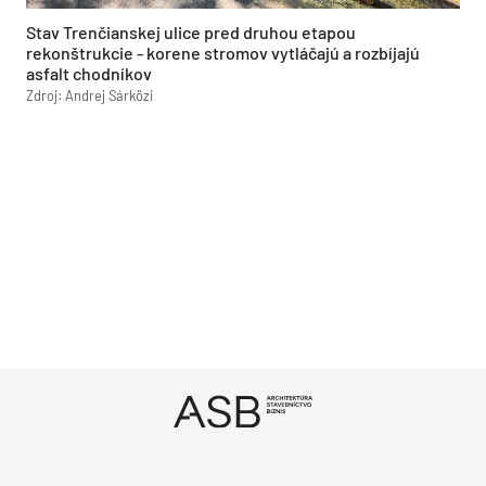
Stav Trenčianskej ulice pred druhou etapou
rekonštrukcie - korene stromov vytláčajú a rozbíjajú
asfalt chodníkov
Zdroj: Andrej Sárközi