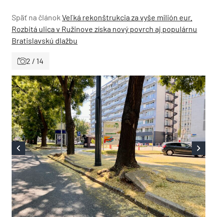
Späť na článok
Veľká rekonštrukcia za vyše milión eur.
Rozbitá ulica v Ružinove získa nový povrch aj populárnu
Bratislavskú dlažbu
2 / 14