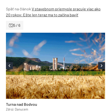
Späť na článok
V stavebnom priemysle pracuje viac ako
20 rokov: Ešte len teraz ma to začína baviť
5 / 6
Turna nad Bodvou
Zdroj: Danucem