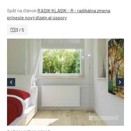
Späť na článok
RADIK KLASIK – R – radikálna zmena
prinesie nový dizajn aj úspory
3 / 5